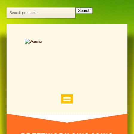
Search
[layerslider id="1"]