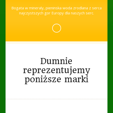
Bogata w mineraly, pieninska woda zrodlana z serca
najczystszych gor Europy dla naszych serc.
Dumnie
reprezentujemy
poniższe marki